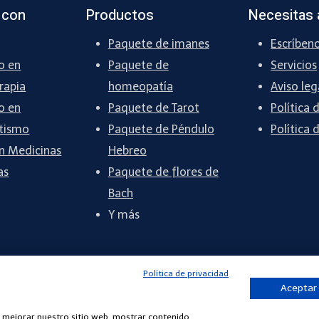
 con
Productos
Necesitas 
Paquete de imanes
Escríben
o en
Paquete de
Servicios
rapia
homeopatía
Aviso leg
o en
Paquete de Tarot
Política 
tismo
Paquete de Péndulo
Política 
n Medicinas
Hebreo
as
Paquete de flores de
Bach
Y más
Política de privacidad
Aceptar
ra mejorar nuestro sitio web, mostrar contenido