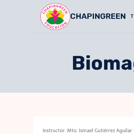
Skip
to
CHAPINGREEN
T
content
Bioma
Instructor: Mto. Ismael Gutiérrez Aguilar