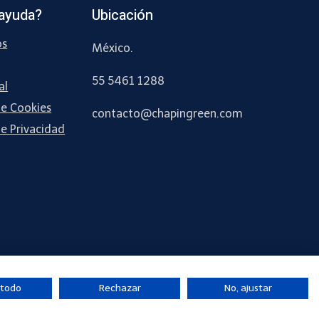
ayuda?
Ubicación
os
México.
55 5461 1288
al
de Cookies
contacto
@chapingreen.com
de Privacidad
 todo
Rechazar
No, ajustar