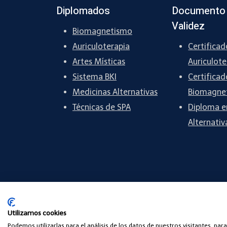
Diplomados
Documento
Validez
Biomagnetismo
Auriculoterapia
Certificad
Artes Místicas
Auriculote
Sistema BKI
Certificad
Medicinas Alternativas
Biomagne
Técnicas de SPA
Diploma e
Alternativ
Utilizamos cookies
Podemos utilizarlas para el análisis de los datos de nuestros visitantes, pa