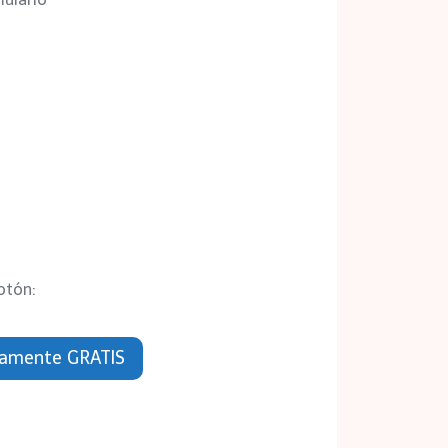
otón:
etamente GRATIS