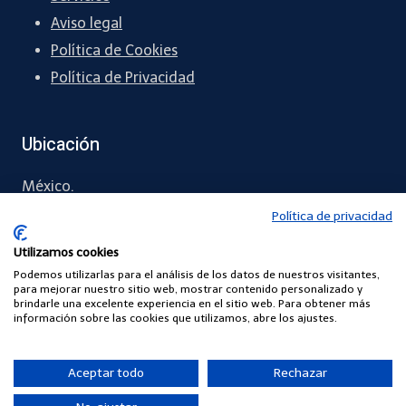
Aviso legal
Política de Cookies
Política de Privacidad
Ubicación
México.
Política de privacidad
55 5461 1288
Utilizamos cookies
contacto
@chapingreen.com
Podemos utilizarlas para el análisis de los datos de nuestros visitantes,
para mejorar nuestro sitio web, mostrar contenido personalizado y
brindarle una excelente experiencia en el sitio web. Para obtener más
información sobre las cookies que utilizamos, abre los ajustes.
© 2026 Power By CHAPINGREEN
Aceptar todo
Rechazar