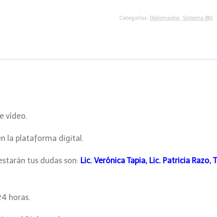
Sistema
Categorías:
Diplomados
,
Sistema BKI
BKI
cantidad
e vídeo.
en la plataforma digital.
estarán tus dudas son:
Lic. Verónica Tapia, Lic. Patricia Razo
24 horas.