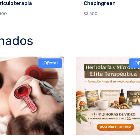
riculoterapia
Chapingreen
500
$
3,500
onados
¡Oferta!
¡Of