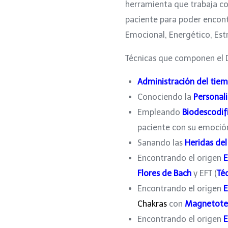
herramienta que trabaja co
paciente para poder encont
Emocional, Energético, Estr
Técnicas que componen el
Administración del tie
Conociendo la
Personal
Empleando
Biodescodif
paciente con su emoció
Sanando las
Heridas de
Encontrando el origen
E
Flores de Bach
y EFT (
Té
Encontrando el origen
E
Chakras
con
Magnetote
Encontrando el origen
E