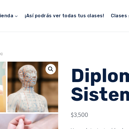
ienda
¡Así podrás ver todas tus clases!
Clases 
KI
Diplo
Siste
$
3,500