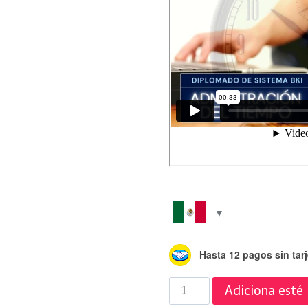
Hasta 12 pagos sin tarj
Diplomado
Adiciona esté
del