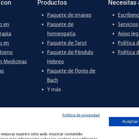
 con
Productos
Necesitas 
Paquete de imanes
Escríben
o en
Paquete de
Servicios
rapia
homeopatía
Aviso leg
o en
Paquete de Tarot
Política 
tismo
Paquete de Péndulo
Política 
n Medicinas
Hebreo
as
Paquete de flores de
Bach
Y más
Política de privacidad
Aceptar
ra mejorar nuestro sitio web, mostrar contenido