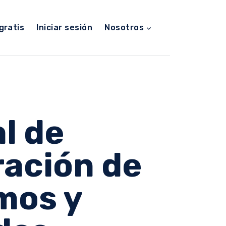
gratis
Iniciar sesión
Nosotros
l de
ración de
mos y