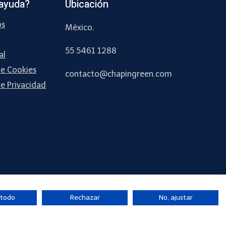
ayuda?
Ubicación
os
México.
55 5461 1288
al
de Cookies
contacto
@chapingreen.com
de Privacidad
 todo
Rechazar
No, ajustar