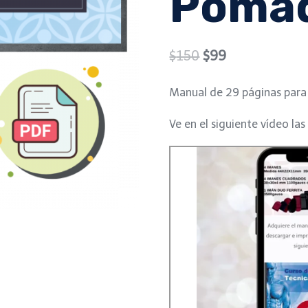
Poma
Original
Current
$
150
$
99
price
price
Manual de 29 páginas para
was:
is:
Ve en el siguiente vídeo las
$150.
$99.