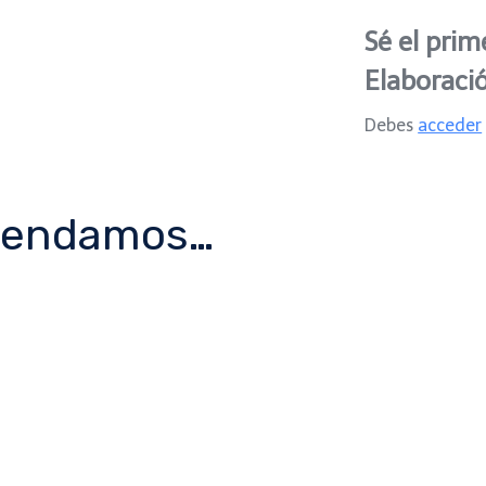
Pomadas
Sé el prim
cantidad
Elaboraci
Debes
acceder
mendamos…