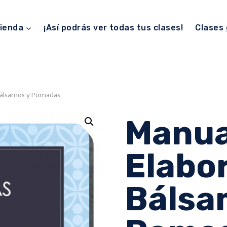
ienda
¡Así podrás ver todas tus clases!
Clases 
Bálsamos y Pomadas
Manua
Elabo
Bálsa