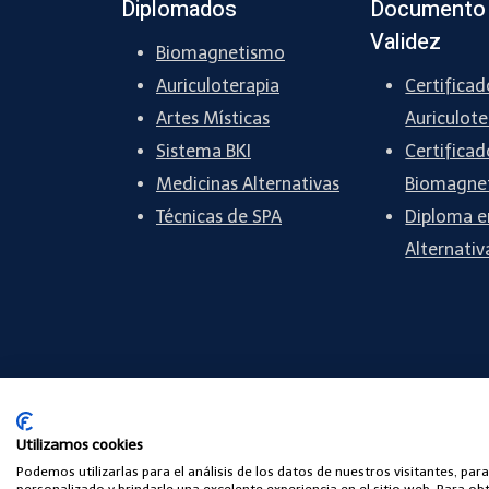
Diplomados
Documento
Validez
Biomagnetismo
Auriculoterapia
Certificad
Artes Místicas
Auriculote
Sistema BKI
Certificad
Medicinas Alternativas
Biomagne
Técnicas de SPA
Diploma e
Alternativ
Utilizamos cookies
Podemos utilizarlas para el análisis de los datos de nuestros visitantes, pa
© 2026 Power By CHAPINGREEN