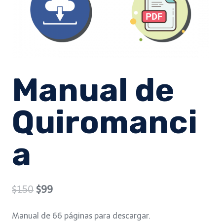
Manual de
Quiromanci
a
Original
Current
$
150
$
99
price
price
Manual de 66 páginas para descargar.