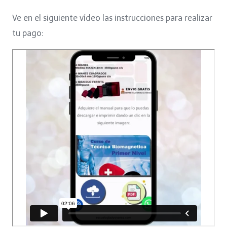
was:
is:
Ve en el siguiente vídeo las instrucciones para realizar
$150.
$99.
tu pago: