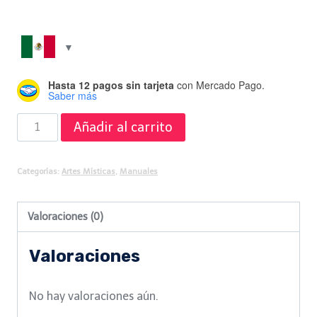
Hasta 12 pagos sin tarjeta
con Mercado Pago.
Saber más
Manual
Añadir al carrito
de
Quiromancia
Categorías:
Artes Místicas
,
Manuales
cantidad
Valoraciones (0)
Valoraciones
No hay valoraciones aún.