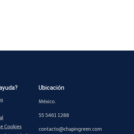
ayuda?
Ubicación
os
México.
55 5461 1288
al
de Cookies
contacto
@chapingreen.com