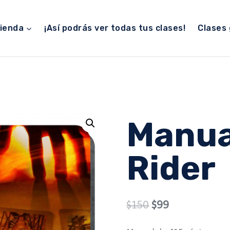
ienda
¡Así podrás ver todas tus clases!
Clases 
Manua
Rider
Original
Current
$
150
$
99
price
price