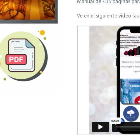
Manual de 415 páginas par
was:
is:
Ve en el siguiente vídeo las
$150.
$99.