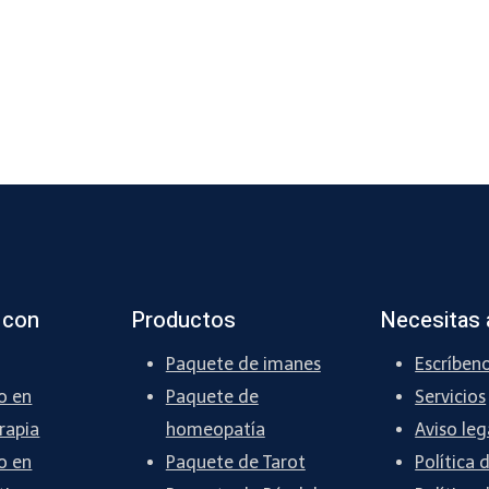
 con
Productos
Necesitas 
Paquete de imanes
Escríben
o en
Paquete de
Servicios
rapia
homeopatía
Aviso leg
o en
Paquete de Tarot
Política 