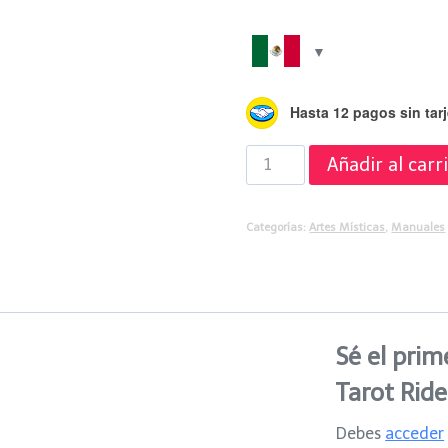
Hasta 12 pagos sin tarj
Manual
Añadir al carr
de
Tarot
Categorías:
Artes Místicas
,
Manuales
Rider
cantidad
Sé el prim
Tarot Ride
Debes
acceder