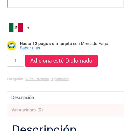
Hasta 12 pagos sin tarjeta
con Mercado Pago.
Saber más
Diplomado
Adiciona esté Diplomado
de
Auriculoterapia
Categorías:
Auriculoterapia
,
Diplomados
a
precio
Descripción
de
Valoraciones (0)
Alumno
cantidad
Descripción