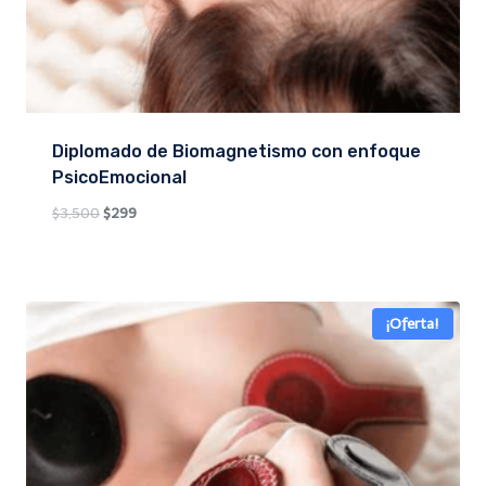
Diplomado de Biomagnetismo con enfoque
PsicoEmocional
Original
Current
$
3,500
$
299
price
price
was:
is:
$3,500.
$299.
¡Oferta!