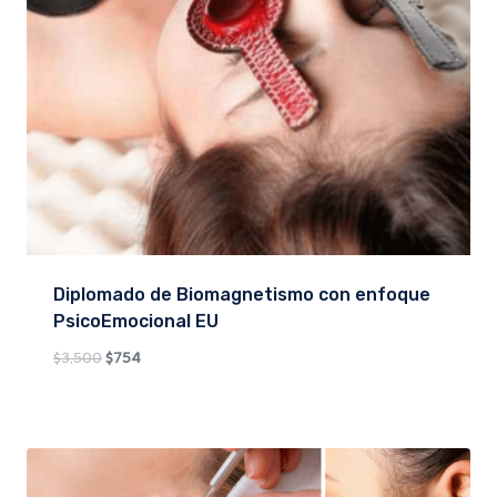
Diplomado de Biomagnetismo con enfoque
PsicoEmocional EU
Original
Current
$
3,500
$
754
price
price
was:
is:
$3,500.
$754.