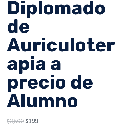
Diplomado
de
Auriculoter
apia a
precio de
Alumno
Original
Current
$
3,500
$
199