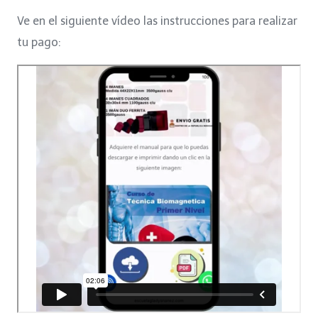
price
price
Ve en el siguiente vídeo las instrucciones para realizar
was:
is:
tu pago:
$3,500.
$199.