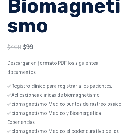
Biomagneti
smo
Original
Current
$
400
$
99
price
price
Descargar en formato PDF los siguientes
was:
is:
documentos:
$400.
$99.
✅Registro clínico para registrar a los pacientes.
✅Aplicaciones clínicas de biomagnetismo
✅biomagnetismo Medico puntos de rastreo básico
✅biomagnetismo Medico y Bioenergética
Experiencias
✅biomagnetismo Medico el poder curativo de los