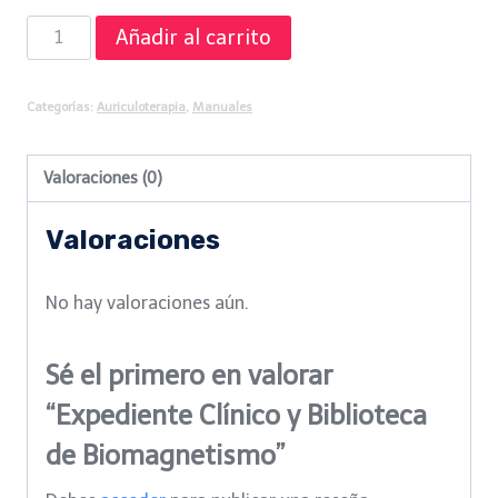
Expediente
Añadir al carrito
Clínico
y
Categorías:
Auriculoterapia
,
Manuales
Biblioteca
de
Valoraciones (0)
Biomagnetismo
cantidad
Valoraciones
No hay valoraciones aún.
Sé el primero en valorar
“Expediente Clínico y Biblioteca
de Biomagnetismo”