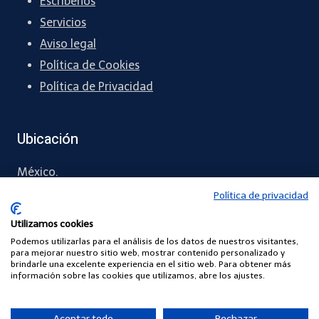
Escríbenos
Servicios
Aviso legal
Política de Cookies
Política de Privacidad
Ubicación
México.
Política de privacidad
55 5461 1288
Utilizamos cookies
contacto
@chapingreen.com
Podemos utilizarlas para el análisis de los datos de nuestros visitantes,
para mejorar nuestro sitio web, mostrar contenido personalizado y
brindarle una excelente experiencia en el sitio web. Para obtener más
información sobre las cookies que utilizamos, abre los ajustes.
© 2026 Power By CHAPINGREEN
Aceptar todo
Rechazar