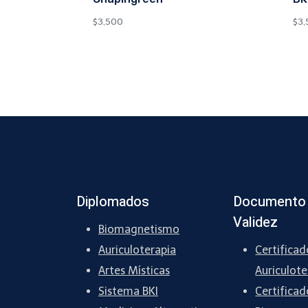
$
3,500
$
3,
Diplomados
Documento
Validez
Biomagnetismo
Auriculoterapia
Certificad
Artes Místicas
Auriculote
Sistema BKI
Certificad