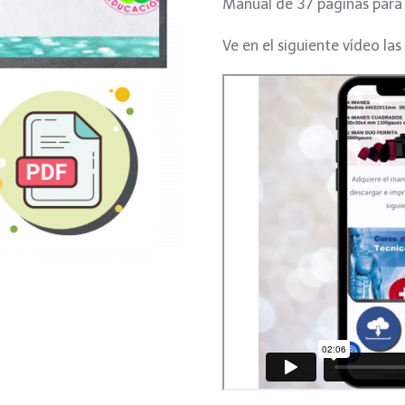
Manual de 37 páginas para
was:
is:
Ve en el siguiente vídeo las
$150.
$99.