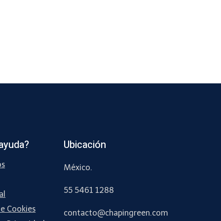
ayuda?
Ubicación
os
México.
55 5461 1288
al
de Cookies
contacto
@chapingreen.com