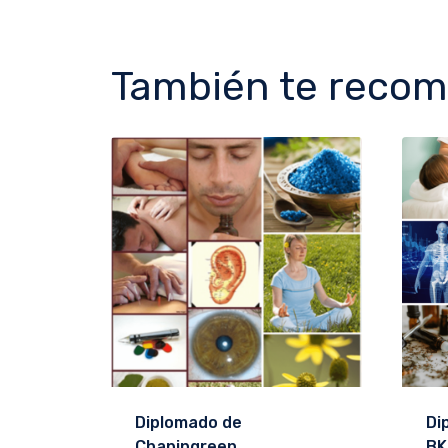
También te reco
Diplomado de
Di
Chapingreen
BK