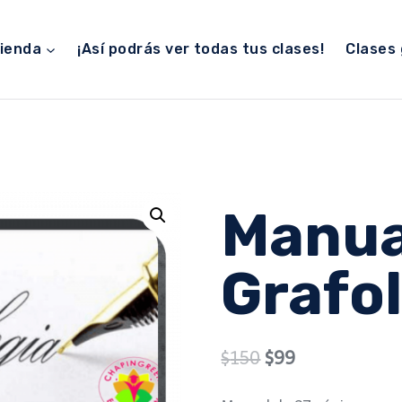
ienda
¡Así podrás ver todas tus clases!
Clases 
Manua
Grafo
Original
Current
$
150
$
99
price
price