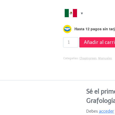
Hasta 12 pagos sin tarj
Manual
Añadir al carr
de
Grafología
Categorías:
Chapingreen
,
Manuales
cantidad
Sé el prim
Grafologí
Debes
acceder