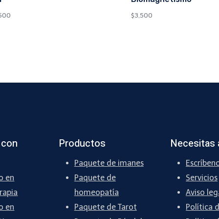
500
$
3,500
 con
Productos
Necesitas 
Paquete de imanes
Escríben
o en
Paquete de
Servicios
rapia
homeopatía
Aviso leg
o en
Paquete de Tarot
Política 