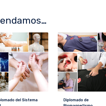
mendamos…
plomado del Sistema
Diplomado de
I
Biomagnetismo