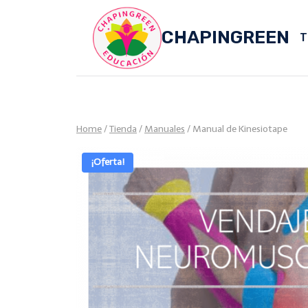
Skip
to
CHAPINGREEN
T
content
Home
/
Tienda
/
Manuales
/
Manual de Kinesiotape
¡Oferta!