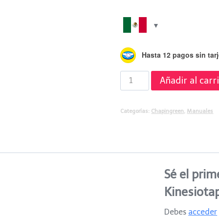
Hasta 12 pagos sin tarj
Manual
Añadir al carr
de
Kinesiotape
Categorías:
Chapingreen
,
Manuales
cantidad
Sé el prim
Kinesiota
Debes
acceder