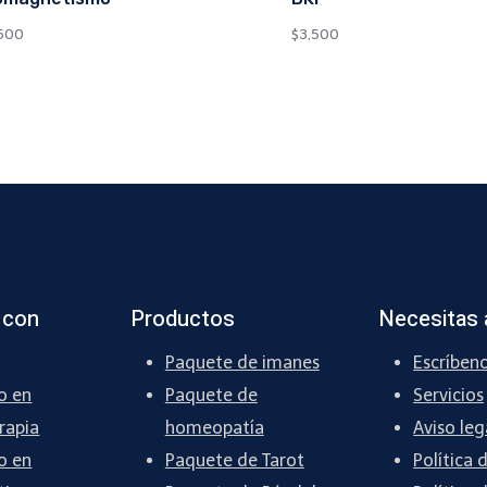
500
$
3,500
 con
Productos
Necesitas 
Paquete de imanes
Escríben
o en
Paquete de
Servicios
rapia
homeopatía
Aviso leg
o en
Paquete de Tarot
Política 