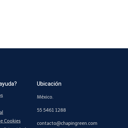
ayuda?
Ubicación
os
México.
55 5461 1288
al
de Cookies
contacto
@chapingreen.com