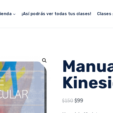
ienda
¡Así podrás ver todas tus clases!
Clases 
Manua
Kines
Original
Current
$
150
$
99
price
price