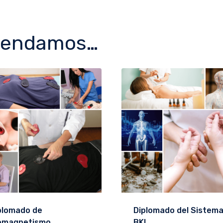
mendamos…
plomado de
Diplomado del Sistem
omagnetismo
BKI