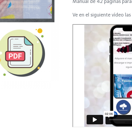
Manual de 42 páginas para
was:
is:
Ve en el siguiente vídeo las
$150.
$99.