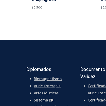
$
3,500
$
3,
Diplomados
Documento
Validez
Biomagnetismo
Auriculoterapia
Certificad
Artes Místicas
Auriculote
Sistema BKI
Certificad