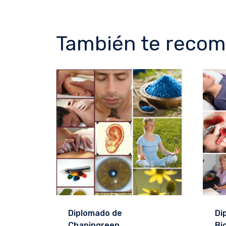
También te reco
Diplomado de
Di
Chapingreen
Bi