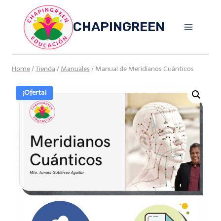
Skip
to
CHAPINGREEN
content
Home
/
Tienda
/
Manuales
/
Manual de Meridianos Cuánticos
¡Oferta!