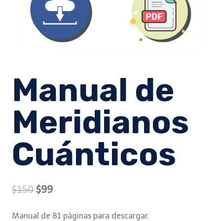
Manual de
Meridianos
Cuánticos
Original
Current
$
150
$
99
price
price
Manual de 81 páginas para descargar.