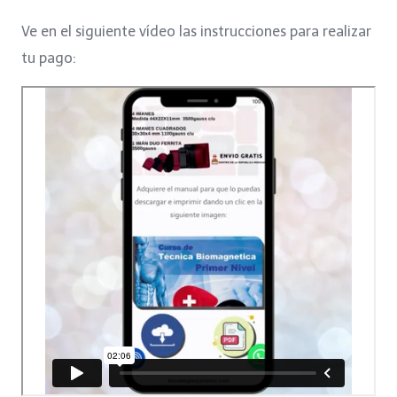
was:
is:
Ve en el siguiente vídeo las instrucciones para realizar
$150.
$99.
tu pago: