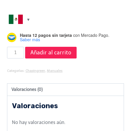
Hasta 12 pagos sin tarjeta
con Mercado Pago.
Saber más
Manual
Añadir al carrito
de
Meridianos
Categorías:
Chapingreen
,
Manuales
Cuánticos
cantidad
Valoraciones (0)
Valoraciones
No hay valoraciones aún.