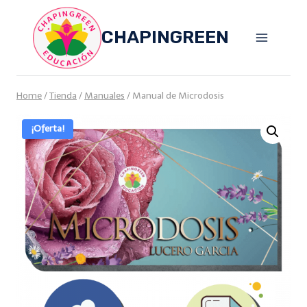
Skip
to
CHAPINGREEN
content
Home
/
Tienda
/
Manuales
/
Manual de Microdosis
¡Oferta!