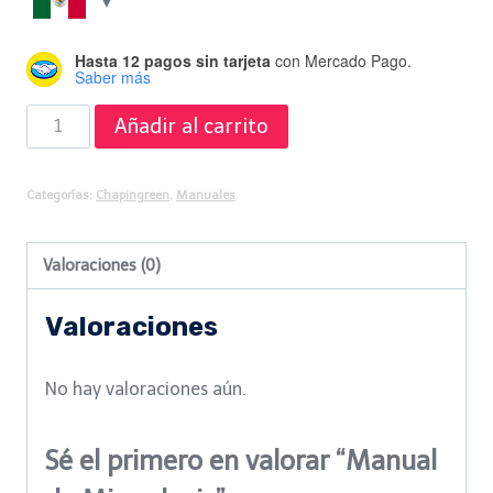
Hasta 12 pagos sin tarjeta
con Mercado Pago.
Saber más
Manual
Añadir al carrito
de
Microdosis
Categorías:
Chapingreen
,
Manuales
cantidad
Valoraciones (0)
Valoraciones
No hay valoraciones aún.
Sé el primero en valorar “Manual