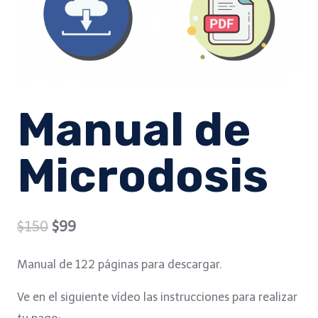
Manual de
Microdosis
Original
Current
$
150
$
99
price
price
Manual de 122 páginas para descargar.
was:
is:
Ve en el siguiente vídeo las instrucciones para realizar
$150.
$99.