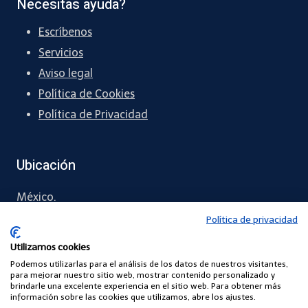
Necesitas ayuda?
Escríbenos
Servicios
Aviso legal
Política de Cookies
Política de Privacidad
Ubicación
México.
Política de privacidad
55 5461 1288
Utilizamos cookies
contacto
@chapingreen.com
Podemos utilizarlas para el análisis de los datos de nuestros visitantes,
para mejorar nuestro sitio web, mostrar contenido personalizado y
brindarle una excelente experiencia en el sitio web. Para obtener más
información sobre las cookies que utilizamos, abre los ajustes.